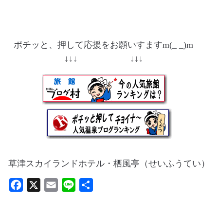
ポチッと、押して応援をお願いすますm(_ _)m
↓↓↓ ↓↓↓
草津スカイランドホテル・栖風亭（せいふうてい）
F
X
E
L
共
a
m
i
有
c
a
n