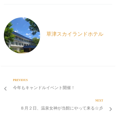
e
i
e
b
l
o
o
k
草津スカイランドホテル
PREVIOUS
今年もキャンドルイベント開催！
NEXT
８月２日、温泉女神が当館にやって来る☆彡