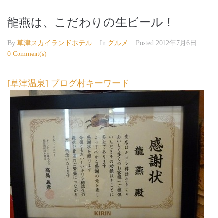
龍燕は、こだわりの生ビール！
By
草津スカイランドホテル
In
グルメ
Posted
2012年7月6日
0 Comment(s)
[草津温泉] ブログ村キーワード