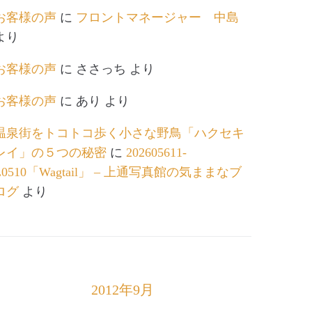
お客様の声
に
フロントマネージャー 中島
より
お客様の声
に
ささっち
より
お客様の声
に
あり
より
温泉街をトコトコ歩く小さな野鳥「ハクセキ
レイ」の５つの秘密
に
202605611-
L0510「Wagtail」 – 上通写真館の気ままなブ
ログ
より
2012年9月