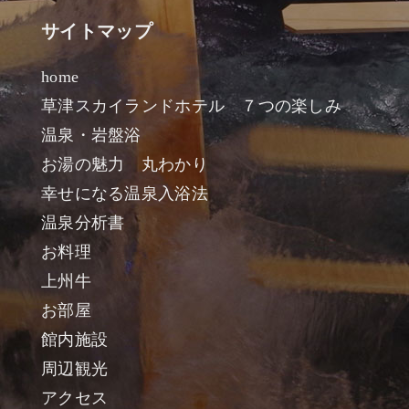
サイトマップ
home
草津スカイランドホテル ７つの楽しみ
温泉・岩盤浴
お湯の魅力 丸わかり
幸せになる温泉入浴法
温泉分析書
お料理
上州牛
お部屋
館内施設
周辺観光
アクセス