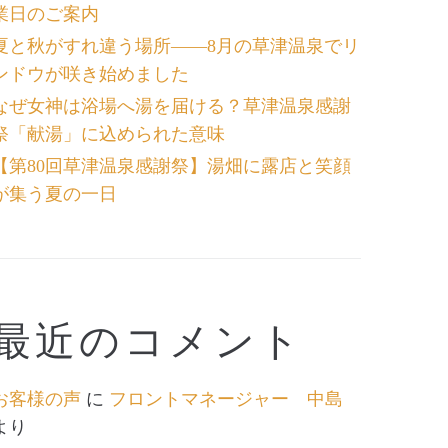
業日のご案内
夏と秋がすれ違う場所――8月の草津温泉でリ
ンドウが咲き始めました
なぜ女神は浴場へ湯を届ける？草津温泉感謝
祭「献湯」に込められた意味
【第80回草津温泉感謝祭】湯畑に露店と笑顔
が集う夏の一日
最近のコメント
お客様の声
に
フロントマネージャー 中島
より