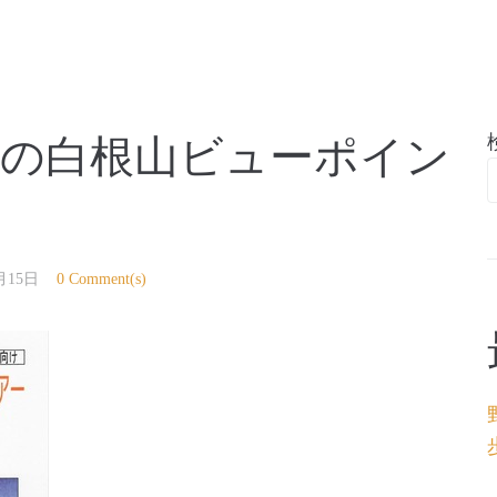
亭
葉の白根山ビューポイン
月15日
0 Comment(s)