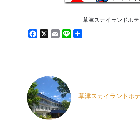
草津スカイランドホテ
F
X
E
L
共
a
m
i
有
c
a
n
e
i
e
b
l
o
o
k
草津スカイランドホ