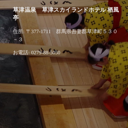
草津温泉 草津スカイランドホテル 栖風
亭
住所: 〒377-1711 群馬県吾妻郡草津町５３０
－３
お電話: 0279-88-5050