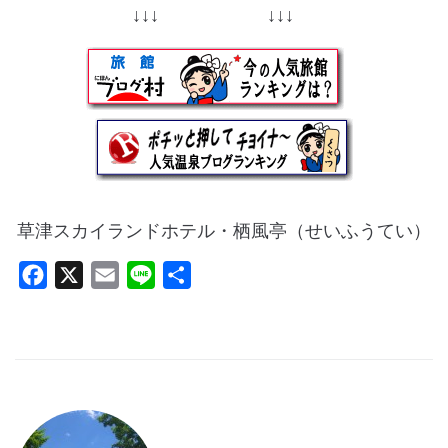
↓↓↓ ↓↓↓
草津スカイランドホテル・栖風亭（せいふうてい）
F
X
E
L
共
a
m
i
有
c
a
n
e
i
e
b
l
o
o