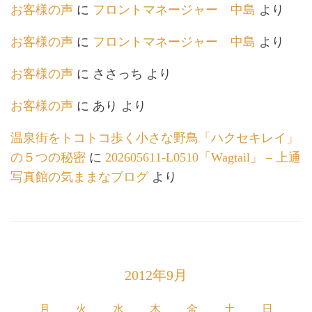
お客様の声
に
フロントマネージャー 中島
より
お客様の声
に
フロントマネージャー 中島
より
お客様の声
に
ささっち
より
お客様の声
に
あり
より
温泉街をトコトコ歩く小さな野鳥「ハクセキレイ」
の５つの秘密
に
202605611-L0510「Wagtail」 – 上通
写真館の気ままなブログ
より
2012年9月
月
火
水
木
金
土
日