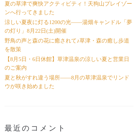
夏の草津で爽快アクティビティ！天狗山プレイゾー
ンへ行ってきました
涼しい夏夜に灯る1200の光――湯畑キャンドル「夢
の灯り」8月22日(土)開催
野鳥の声と森の花に癒されて♪草津・森の癒し歩道
を散策
【8月5日・6日休館】草津温泉の涼しい夏と営業日
のご案内
夏と秋がすれ違う場所――8月の草津温泉でリンド
ウが咲き始めました
最近のコメント