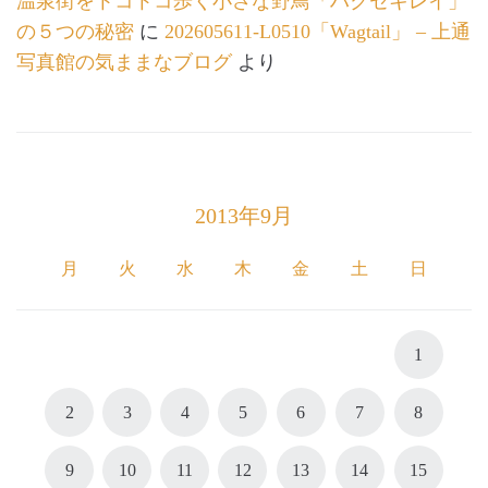
温泉街をトコトコ歩く小さな野鳥「ハクセキレイ」
の５つの秘密
に
202605611-L0510「Wagtail」 – 上通
写真館の気ままなブログ
より
2013年9月
月
火
水
木
金
土
日
1
2
3
4
5
6
7
8
9
10
11
12
13
14
15