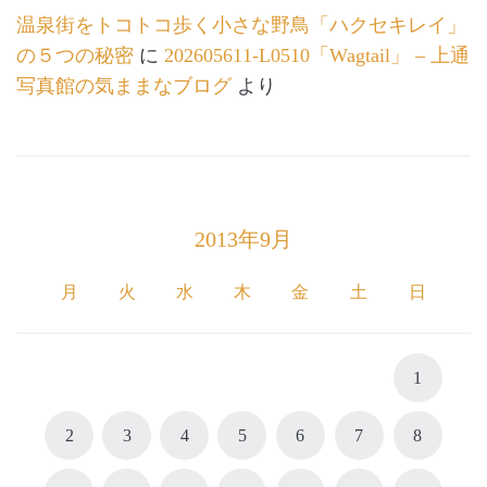
温泉街をトコトコ歩く小さな野鳥「ハクセキレイ」
の５つの秘密
に
202605611-L0510「Wagtail」 – 上通
写真館の気ままなブログ
より
2013年9月
月
火
水
木
金
土
日
1
2
3
4
5
6
7
8