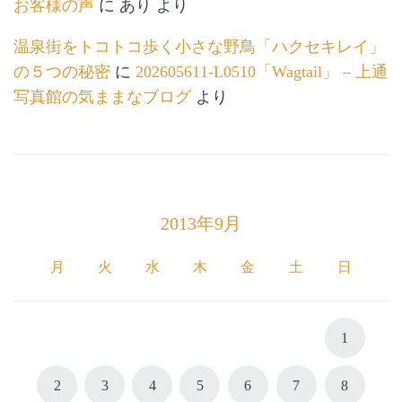
お客様の声
に
あり
より
温泉街をトコトコ歩く小さな野鳥「ハクセキレイ」
の５つの秘密
に
202605611-L0510「Wagtail」 – 上通
写真館の気ままなブログ
より
2013年9月
月
火
水
木
金
土
日
1
2
3
4
5
6
7
8