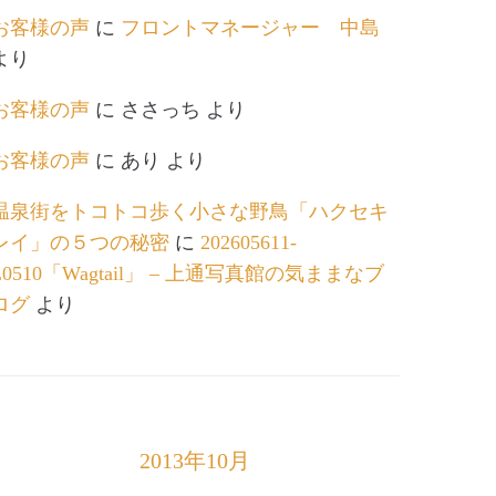
お客様の声
に
フロントマネージャー 中島
より
お客様の声
に
ささっち
より
お客様の声
に
あり
より
温泉街をトコトコ歩く小さな野鳥「ハクセキ
レイ」の５つの秘密
に
202605611-
L0510「Wagtail」 – 上通写真館の気ままなブ
ログ
より
2013年10月