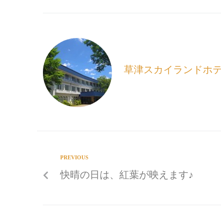
e
i
e
b
l
o
o
k
草津スカイランドホ
PREVIOUS
快晴の日は、紅葉が映えます♪