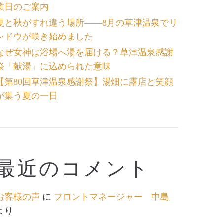
業日のご案内
夏と秋がすれ違う場所――8月の草津温泉でリ
ンドウが咲き始めました
なぜ女神は浴場へ湯を届ける？草津温泉感謝
祭「献湯」に込められた意味
【第80回草津温泉感謝祭】湯畑に露店と笑顔
が集う夏の一日
最近のコメント
お客様の声
に
フロントマネージャー 中島
より