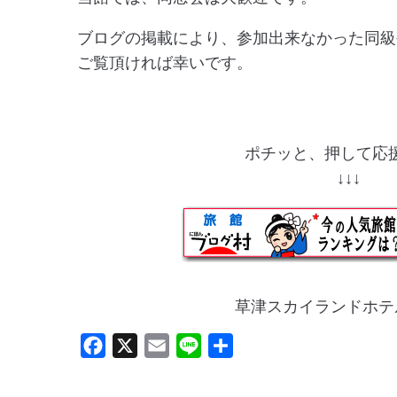
ブログの掲載により、参加出来なかった同級
ご覧頂ければ幸いです。
ポチッと、押して応援
↓↓
草津スカイランドホテ
F
X
E
L
共
a
m
i
有
c
a
n