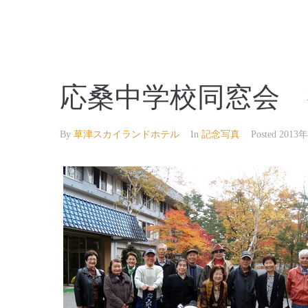
【公式】草津温泉 草津スカイランドホテル 栖風
応桑中学校同窓会 
By
草津スカイランドホテル
In
記念写真
Posted
2013