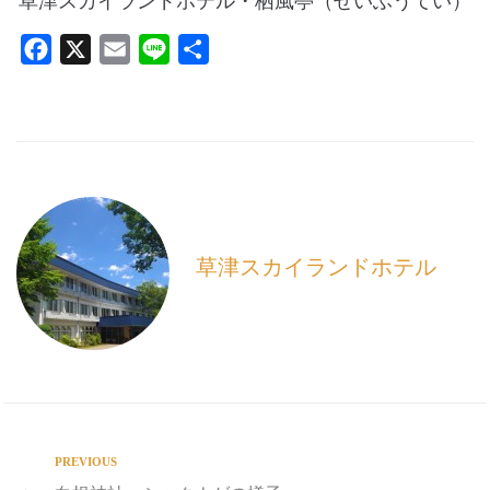
草津スカイランドホテル・栖風亭（せいふうてい）
F
X
E
L
共
a
m
i
有
c
a
n
e
i
e
b
l
o
o
k
草津スカイランドホテル
PREVIOUS