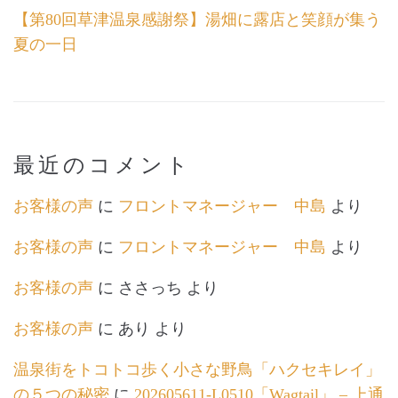
【第80回草津温泉感謝祭】湯畑に露店と笑顔が集う
夏の一日
最近のコメント
お客様の声
に
フロントマネージャー 中島
より
お客様の声
に
フロントマネージャー 中島
より
お客様の声
に
ささっち
より
お客様の声
に
あり
より
温泉街をトコトコ歩く小さな野鳥「ハクセキレイ」
の５つの秘密
に
202605611-L0510「Wagtail」 – 上通