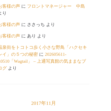
お客様の声
に
フロントマネージャー 中島
より
お客様の声
に
ささっち
より
お客様の声
に
あり
より
温泉街をトコトコ歩く小さな野鳥「ハクセキ
レイ」の５つの秘密
に
202605611-
L0510「Wagtail」 – 上通写真館の気ままなブ
ログ
より
2017年11月