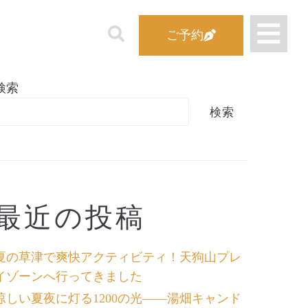
ご予約
検索
検索
最近の投稿
夏の草津で爽快アクティビティ！天狗山プレ
イゾーンへ行ってきました
涼しい夏夜に灯る1200の光――湯畑キャンド