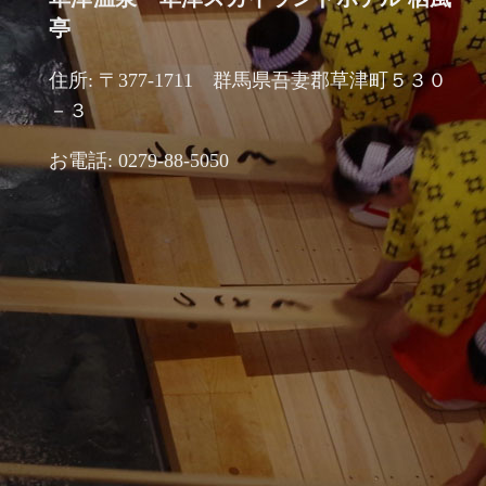
亭
住所: 〒377-1711 群馬県吾妻郡草津町５３０
－３
お電話: 0279-88-5050