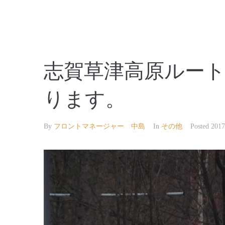
【公式】草津温泉 草津スカイランドホテル 栖風
志賀草津高原ルー
ります。
By
フロントマネージャー 中島
In
その他
Posted
201