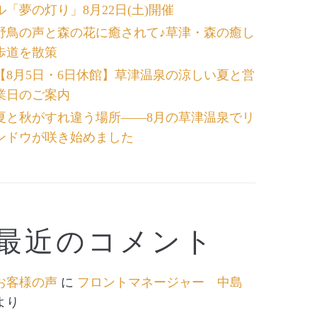
ル「夢の灯り」8月22日(土)開催
野鳥の声と森の花に癒されて♪草津・森の癒し
歩道を散策
【8月5日・6日休館】草津温泉の涼しい夏と営
業日のご案内
夏と秋がすれ違う場所――8月の草津温泉でリ
ンドウが咲き始めました
最近のコメント
お客様の声
に
フロントマネージャー 中島
より