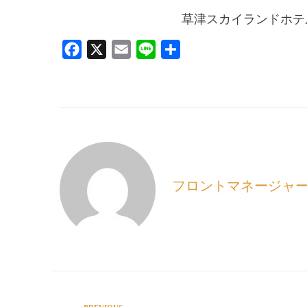
草津スカイランドホテ
F
X
E
L
共
a
m
i
有
c
a
n
e
i
e
b
l
o
o
k
フロントマネージャ