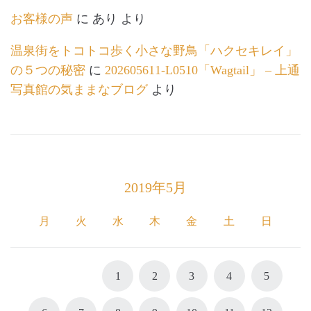
お客様の声
に
あり
より
温泉街をトコトコ歩く小さな野鳥「ハクセキレイ」
の５つの秘密
に
202605611-L0510「Wagtail」 – 上通
写真館の気ままなブログ
より
2019年5月
月
火
水
木
金
土
日
1
2
3
4
5