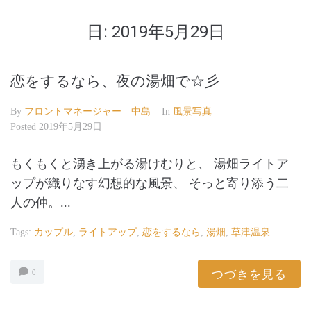
日:
2019年5月29日
恋をするなら、夜の湯畑で☆彡
By
フロントマネージャー 中島
In
風景写真
Posted
2019年5月29日
もくもくと湧き上がる湯けむりと、 湯畑ライトア
ップが織りなす幻想的な風景、 そっと寄り添う二
人の仲。...
Tags:
カップル
,
ライトアップ
,
恋をするなら
,
湯畑
,
草津温泉
つづきを見る
0