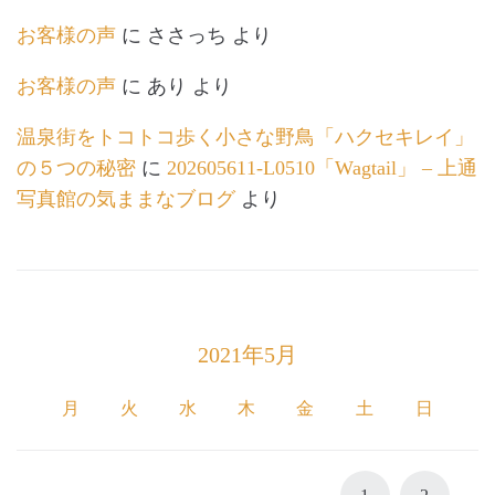
お客様の声
に
ささっち
より
お客様の声
に
あり
より
温泉街をトコトコ歩く小さな野鳥「ハクセキレイ」
の５つの秘密
に
202605611-L0510「Wagtail」 – 上通
写真館の気ままなブログ
より
2021年5月
月
火
水
木
金
土
日