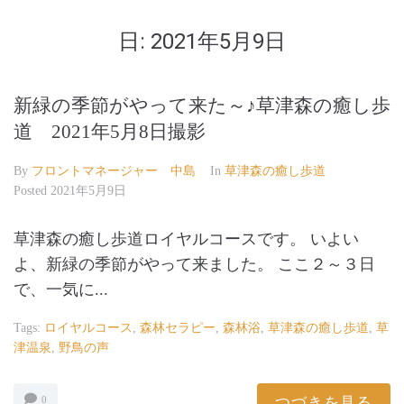
日:
2021年5月9日
新緑の季節がやって来た～♪草津森の癒し歩
道 2021年5月8日撮影
By
フロントマネージャー 中島
In
草津森の癒し歩道
Posted
2021年5月9日
草津森の癒し歩道ロイヤルコースです。 いよい
よ、新緑の季節がやって来ました。 ここ２～３日
で、一気に...
Tags:
ロイヤルコース
,
森林セラピー
,
森林浴
,
草津森の癒し歩道
,
草
津温泉
,
野鳥の声
つづきを見る
0