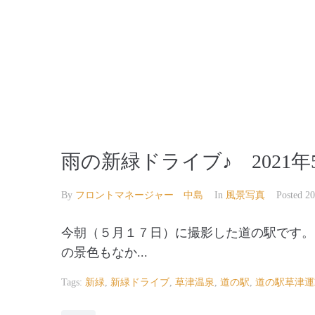
【公式】草津温泉 草津スカイランドホテル 栖風
雨の新緑ドライブ♪ 2021年
By
フロントマネージャー 中島
In
風景写真
Posted
2
今朝（５月１７日）に撮影した道の駅です。
の景色もなか...
Tags:
新緑
,
新緑ドライブ
,
草津温泉
,
道の駅
,
道の駅草津運