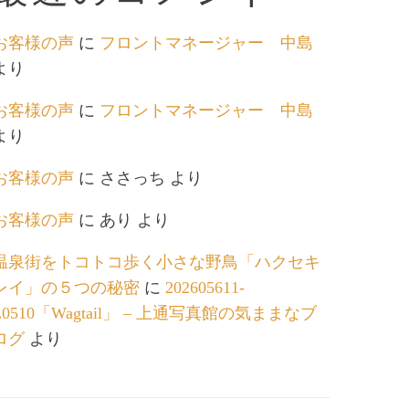
お客様の声
に
フロントマネージャー 中島
より
お客様の声
に
フロントマネージャー 中島
より
お客様の声
に
ささっち
より
お客様の声
に
あり
より
温泉街をトコトコ歩く小さな野鳥「ハクセキ
レイ」の５つの秘密
に
202605611-
L0510「Wagtail」 – 上通写真館の気ままなブ
ログ
より