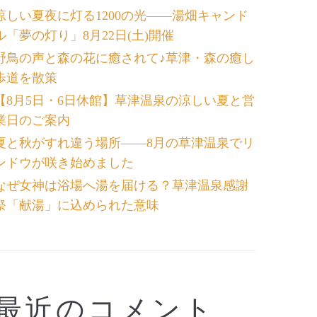
涼しい夏夜に灯る1200の光――湯畑キャンド
ル「夢の灯り」8月22日(土)開催
野鳥の声と森の花に癒されて♪草津・森の癒し
歩道を散策
【8月5日・6日休館】草津温泉の涼しい夏と営
業日のご案内
夏と秋がすれ違う場所――8月の草津温泉でリ
ンドウが咲き始めました
なぜ女神は浴場へ湯を届ける？草津温泉感謝
祭「献湯」に込められた意味
最近のコメント