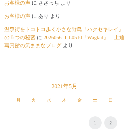
お客様の声
に
ささっち
より
お客様の声
に
あり
より
温泉街をトコトコ歩く小さな野鳥「ハクセキレイ」
の５つの秘密
に
202605611-L0510「Wagtail」 – 上通
写真館の気ままなブログ
より
2021年5月
月
火
水
木
金
土
日
1
2