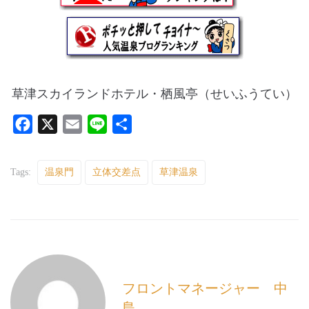
草津スカイランドホテル・栖風亭（せいふうてい）
F
X
E
L
共
a
m
i
有
c
a
n
Tags:
温泉門
立体交差点
草津温泉
e
i
e
b
l
o
o
k
フロントマネージャー 中
島