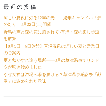
最近の投稿
涼しい夏夜に灯る1200の光――湯畑キャンドル「夢
の灯り」8月22日(土)開催
野鳥の声と森の花に癒されて♪草津・森の癒し歩道
を散策
【8月5日・6日休館】草津温泉の涼しい夏と営業日
のご案内
夏と秋がすれ違う場所――8月の草津温泉でリンド
ウが咲き始めました
なぜ女神は浴場へ湯を届ける？草津温泉感謝祭「献
湯」に込められた意味