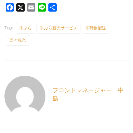
F
X
E
L
共
a
m
i
有
c
a
n
Tags:
手ぶら
手ぶら観光サービス
手荷物配送
e
i
e
楽々観光
b
l
o
o
k
フロントマネージャー 中
島