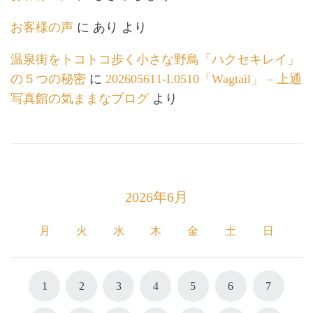
お客様の声
に
あり
より
温泉街をトコトコ歩く小さな野鳥「ハクセキレイ」
の５つの秘密
に
202605611-L0510「Wagtail」 – 上通
写真館の気ままなブログ
より
2026年6月
月
火
水
木
金
土
日
1
2
3
4
5
6
7