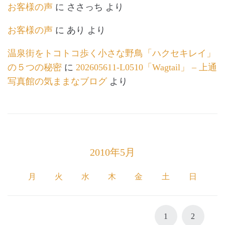
お客様の声
に
ささっち
より
お客様の声
に
あり
より
温泉街をトコトコ歩く小さな野鳥「ハクセキレイ」
の５つの秘密
に
202605611-L0510「Wagtail」 – 上通
写真館の気ままなブログ
より
2010年5月
月
火
水
木
金
土
日
1
2