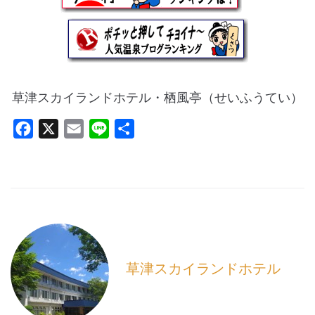
草津スカイランドホテル・栖風亭（せいふうてい）
F
X
E
L
共
a
m
i
有
c
a
n
e
i
e
b
l
o
o
k
草津スカイランドホテル