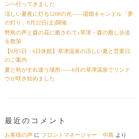
ンへ行ってきました
涼しい夏夜に灯る1200の光――湯畑キャンドル「夢
の灯り」8月22日(土)開催
野鳥の声と森の花に癒されて♪草津・森の癒し歩道
を散策
【8月5日・6日休館】草津温泉の涼しい夏と営業日
のご案内
夏と秋がすれ違う場所――8月の草津温泉でリンド
ウが咲き始めました
最近のコメント
お客様の声
に
フロントマネージャー 中島
より