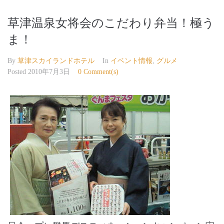
草津温泉女将会のこだわり弁当！極う
ま！
By
草津スカイランドホテル
In
イベント情報
,
グルメ
Posted
2010年7月3日
0 Comment(s)