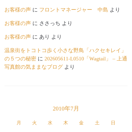
お客様の声
に
フロントマネージャー 中島
より
お客様の声
に
ささっち
より
お客様の声
に
あり
より
温泉街をトコトコ歩く小さな野鳥「ハクセキレイ」
の５つの秘密
に
202605611-L0510「Wagtail」 – 上通
写真館の気ままなブログ
より
2010年7月
月
火
水
木
金
土
日