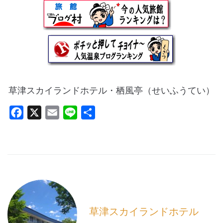
草津スカイランドホテル・栖風亭（せいふうてい）
F
X
E
L
共
a
m
i
有
c
a
n
e
i
e
b
l
o
o
k
草津スカイランドホテル