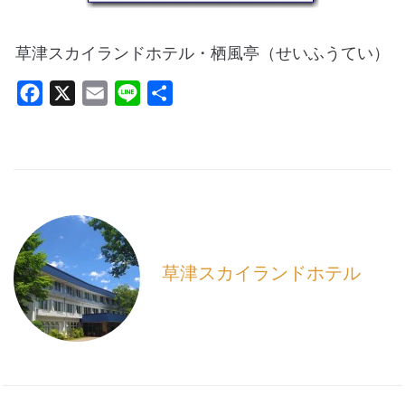
草津スカイランドホテル・栖風亭（せいふうてい）
F
X
E
L
共
a
m
i
有
c
a
n
e
i
e
b
l
o
o
k
草津スカイランドホテル