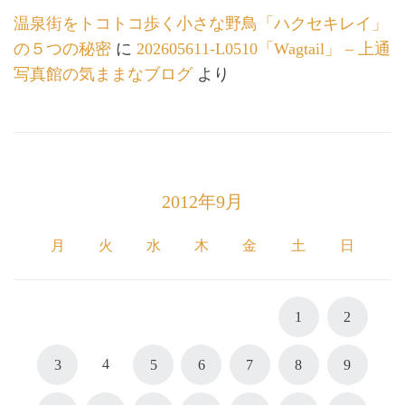
温泉街をトコトコ歩く小さな野鳥「ハクセキレイ」
の５つの秘密
に
202605611-L0510「Wagtail」 – 上通
写真館の気ままなブログ
より
2012年9月
月
火
水
木
金
土
日
1
2
4
3
5
6
7
8
9