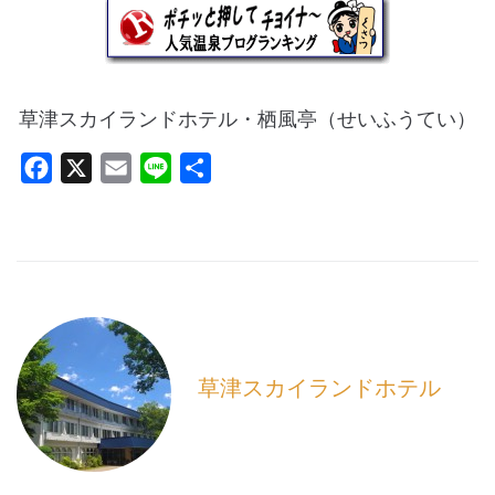
草津スカイランドホテル・栖風亭（せいふうてい）
F
X
E
L
共
a
m
i
有
c
a
n
e
i
e
b
l
o
o
k
草津スカイランドホテル