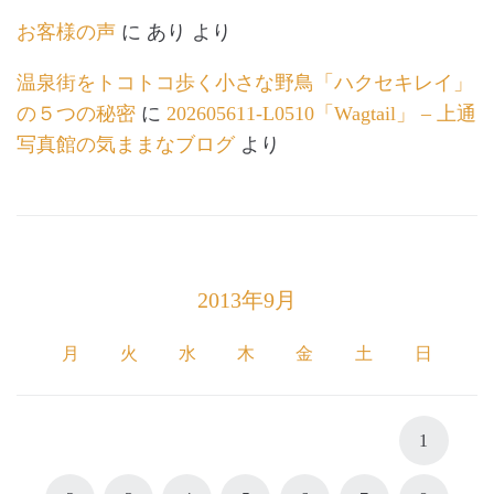
お客様の声
に
あり
より
温泉街をトコトコ歩く小さな野鳥「ハクセキレイ」
の５つの秘密
に
202605611-L0510「Wagtail」 – 上通
写真館の気ままなブログ
より
2013年9月
月
火
水
木
金
土
日
1