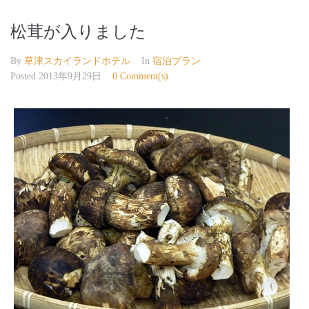
松茸が入りました
By
草津スカイランドホテル
In
宿泊プラン
Posted
2013年9月29日
0 Comment(s)