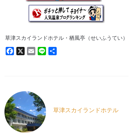
草津スカイランドホテル・栖風亭（せいふうてい）
F
X
E
L
共
a
m
i
有
c
a
n
e
i
e
b
l
o
o
k
草津スカイランドホテル