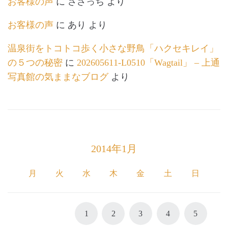
お客様の声
に
ささっち
より
お客様の声
に
あり
より
温泉街をトコトコ歩く小さな野鳥「ハクセキレイ」
の５つの秘密
に
202605611-L0510「Wagtail」 – 上通
写真館の気ままなブログ
より
2014年1月
月
火
水
木
金
土
日
1
2
3
4
5