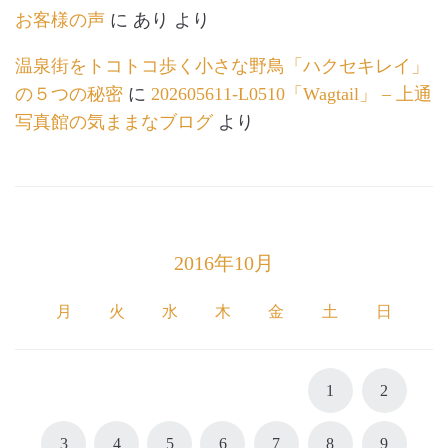
お客様の声
に
あり
より
温泉街をトコトコ歩く小さな野鳥「ハクセキレイ」
の５つの秘密
に
202605611-L0510「Wagtail」 – 上通
写真館の気ままなブログ
より
2016年10月
月
火
水
木
金
土
日
1
2
3
4
5
6
7
8
9