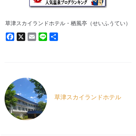
草津スカイランドホテル・栖風亭（せいふうてい）
F
X
E
L
共
a
m
i
有
c
a
n
e
i
e
b
l
o
o
k
草津スカイランドホテル