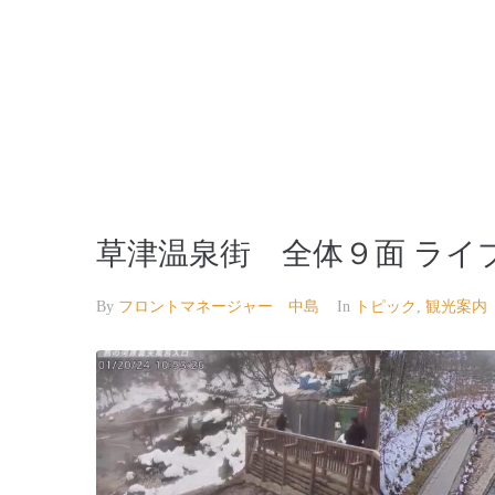
【公式】草津温泉 草津スカイランドホテル 栖風
草津温泉街 全体９面 ライ
By
フロントマネージャー 中島
In
トピック
,
観光案内