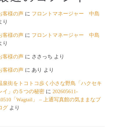
お客様の声
に
フロントマネージャー 中島
より
お客様の声
に
フロントマネージャー 中島
より
お客様の声
に
ささっち
より
お客様の声
に
あり
より
温泉街をトコトコ歩く小さな野鳥「ハクセキ
レイ」の５つの秘密
に
202605611-
L0510「Wagtail」 – 上通写真館の気ままなブ
ログ
より