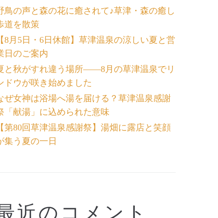
野鳥の声と森の花に癒されて♪草津・森の癒し
歩道を散策
【8月5日・6日休館】草津温泉の涼しい夏と営
業日のご案内
夏と秋がすれ違う場所――8月の草津温泉でリ
ンドウが咲き始めました
なぜ女神は浴場へ湯を届ける？草津温泉感謝
祭「献湯」に込められた意味
【第80回草津温泉感謝祭】湯畑に露店と笑顔
が集う夏の一日
最近のコメント